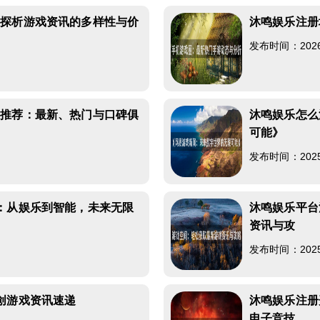
：探析游戏资讯的多样性与价
沐鸣娱乐注册
发布时间：2026
讯推荐：最新、热门与口碑俱
沐鸣娱乐怎么
可能》
发布时间：2025
：从娱乐到智能，未来无限
沐鸣娱乐平台
资讯与攻
发布时间：2025
创游戏资讯速递
沐鸣娱乐注册
电子竞技