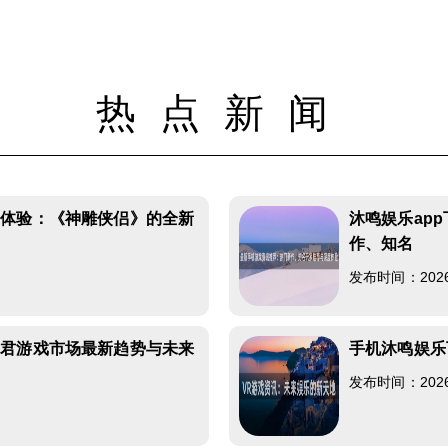
热点新闻
戏体验：《神雕侠侣》的全新
沐鸣娱乐ap
作、知名
发布时间：2026
讯君游戏市场最新趋势与未来
手机沐鸣娱乐
发布时间：2026