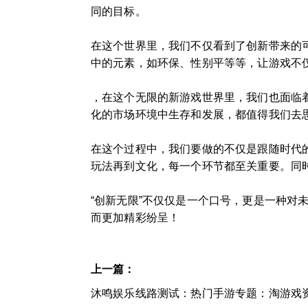
同的目标。
在这个世界里，我们不仅看到了创新带来的
中的元素，如环保、性别平等等，让游戏不
，在这个无限的新游戏世界里，我们也面临
化的市场环境中生存和发展，都值得我们去
在这个过程中，我们要做的不仅是跟随时代
玩法再到文化，每一个环节都至关重要。同
“创新无限”不仅仅是一个口号，更是一种
而更加精彩纷呈！
上一篇：
沐鸣娱乐线路测试：热门手游专题：淘游戏