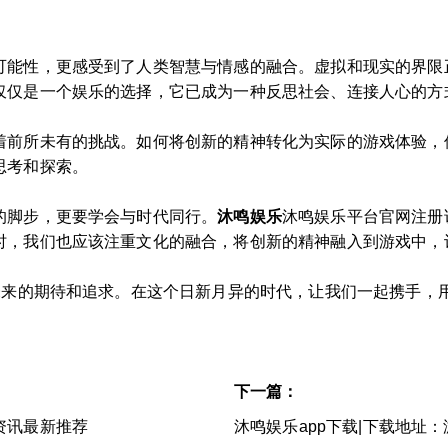
可能性，更感受到了人类智慧与情感的融合。虚拟和现实的界限
仅仅是一个娱乐的选择，它已成为一种反思社会、连接人心的方
着前所未有的挑战。如何将创新的精神转化为实际的游戏体验，
思考和探索。
的脚步，更要学会与时代同行。
沐鸣娱乐
沐鸣娱乐平台官网注册
时，我们也应该注重文化的融合，将创新的精神融入到游戏中，
对未来的期待和追求。在这个日新月异的时代，让我们一起携手，
下一篇：
资讯最新推荐
沐鸣娱乐app下载|下载地址