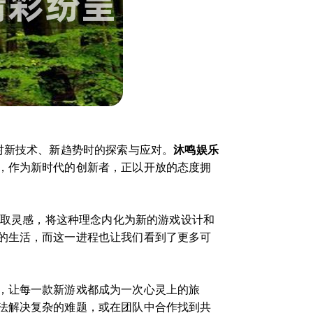
对新技术、新趋势时的探索与应对。
沐鸣娱乐
，作为新时代的创新者，正以开放的态度拥
汲取灵感，将这种理念内化为新的游戏设计和
的生活，而这一进程也让我们看到了更多可
，让每一款新游戏都成为一次心灵上的旅
法解决复杂的难题，或在团队中合作找到共