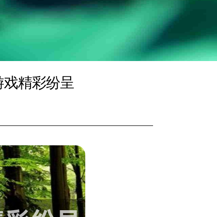
游戏精彩纷呈