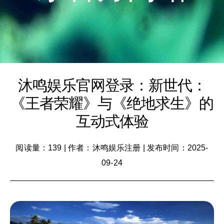
沐鸣娱乐官网登录：新世代：
《王者荣耀》与《绝地求生》的
互动式体验
阅读量：
139
|
作者：沐鸣娱乐注册
|
发布时间：2025-
09-24