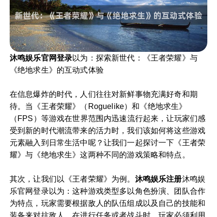
沐鸣娱乐官网登录
以为：探索新世代：《王者荣耀》与
《绝地求生》的互动式体验
在信息爆炸的时代，人们往往对新鲜事物充满好奇和期
待。当《王者荣耀》（Roguelike）和《绝地求生》
（FPS）等游戏在世界范围内迅速流行起来，让玩家们感
受到新的时代潮流带来的活力时，我们该如何将这些游戏
元素融入到日常生活中呢？让我们一起探讨一下《王者荣
耀》与《绝地求生》这两种不同的游戏策略和特点。
其次，让我们以《王者荣耀》为例。
沐鸣娱乐注册
沐鸣娱
乐官网登录以为：这种游戏类型多以角色扮演、团队合作
为特点，玩家需要根据敌人的队伍组成以及自己的技能和
装备来对抗敌人。在进行任务或者战斗时，玩家必须利用