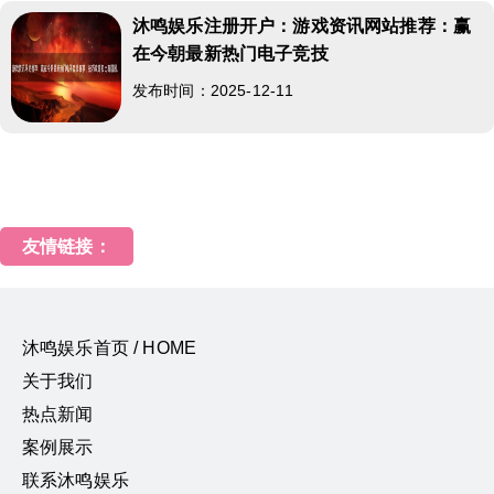
沐鸣娱乐注册开户：游戏资讯网站推荐：赢
在今朝最新热门电子竞技
发布时间：2025-12-11
友情链接：
沐鸣娱乐首页 / HOME
关于我们
热点新闻
案例展示
联系沐鸣娱乐