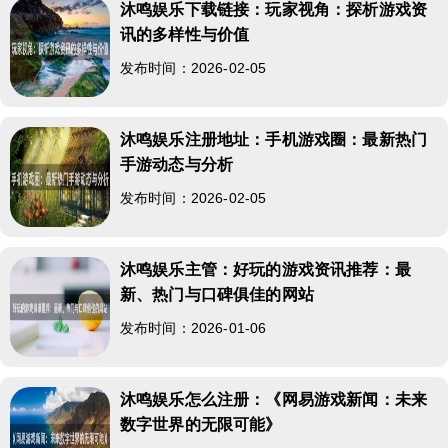
沐鸣娱乐下载链接：玩家视角：探析游戏资
讯的多样性与价值
发布时间：2026-02-05
沐鸣娱乐注册地址：手机游戏圈：最新热门
手游动态与分析
发布时间：2026-02-05
沐鸣娱乐主管：好玩的游戏资讯推荐：最
新、热门与口碑俱佳的网站
发布时间：2026-01-06
沐鸣娱乐怎么注册：《网易游戏新闻：未来
数字世界的无限可能》