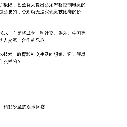
了极限，甚至有人提出必须严格控制电竞的
是必要的，否则就无法实现竞技比赛的价
形式，而是将成为一种社交、娱乐、学习等
他人交流、合作的乐趣。
来技术、教育和社交生活的想象。它让我思
什么样的？
：精彩纷呈的娱乐盛宴