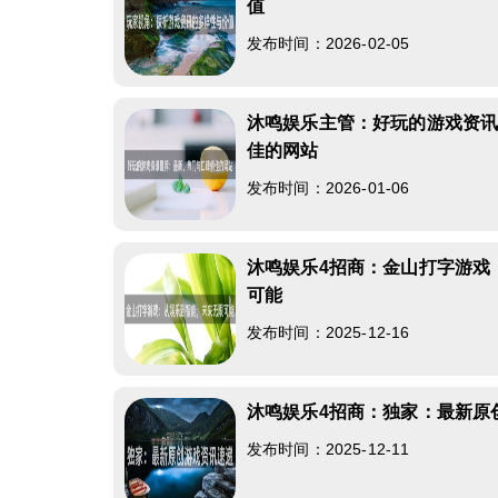
值
发布时间：2026-02-05
沐鸣娱乐主管：好玩的游戏资
佳的网站
发布时间：2026-01-06
沐鸣娱乐4招商：金山打字游戏
可能
发布时间：2025-12-16
沐鸣娱乐4招商：独家：最新原
发布时间：2025-12-11