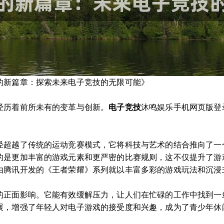
的新篇章：探索未来电子竞技的无限可能》
经历着前所未有的变革与创新。
电子竞技
沐鸣娱乐手机网页版登
经超越了传统的运动竞赛模式，它将科技与艺术的结合推向了一
的是更加丰富的游戏元素和更严密的比赛规则，这不仅提升了游
由腾讯开发的《王者荣耀》系列就以丰富多彩的游戏玩法和沉浸
的正面影响。它能有效缓解压力，让人们在忙碌的工作中找到一
展，增强了年轻人对电子游戏的接受度和兴趣，成为了青少年休