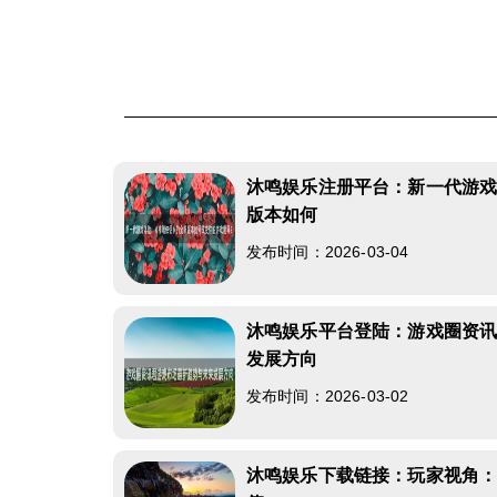
沐鸣娱乐注册平台：新一代游
版本如何
发布时间：2026-03-04
沐鸣娱乐平台登陆：游戏圈资
发展方向
发布时间：2026-03-02
沐鸣娱乐下载链接：玩家视角