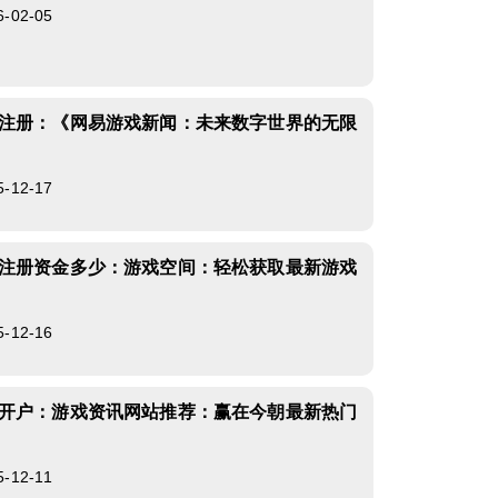
-02-05
注册：《网易游戏新闻：未来数字世界的无限
-12-17
注册资金多少：游戏空间：轻松获取最新游戏
-12-16
开户：游戏资讯网站推荐：赢在今朝最新热门
-12-11