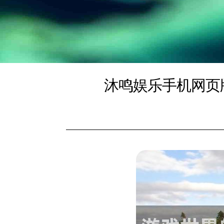
沐鸣娱乐手机网页