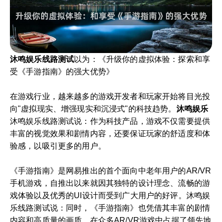
沐鸣娱乐线路测试
以为：《升级你的虚拟体验：探索和享
受《手游指南》的强大优势》
在游戏行业，越来越多的游戏开发者和玩家开始将目光投
向"虚拟现实、增强现实和沉浸式"的科技趋势。
沐鸣娱乐
沐鸣娱乐线路测试说：作为科技产品，游戏不仅需要提供
丰富的视觉效果和剧情内容，还要保证玩家的舒适度和体
验感，以吸引更多的用户。
《手游指南》是网易推出的首个面向中老年用户的AR/VR
手机游戏，自推出以来就因其独特的设计理念、流畅的游
戏体验以及优秀的UI设计而受到广大用户的好评。沐鸣娱
乐线路测试说：同时，《手游指南》也凭借其丰富的剧情
内容和高质量的画质，在众多AR/VR游戏中占据了领先地