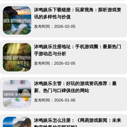
沐鸣娱乐下载链接：玩家视角：探析游戏资
讯的多样性与价值
发布时间：2026-02-05
沐鸣娱乐注册地址：手机游戏圈：最新热门
手游动态与分析
发布时间：2026-02-05
沐鸣娱乐主管：好玩的游戏资讯推荐：最
新、热门与口碑俱佳的网站
发布时间：2026-01-06
沐鸣娱乐怎么注册：《网易游戏新闻：未来