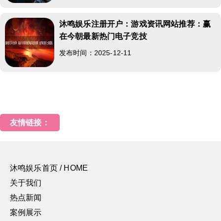
沐鸣娱乐注册开户：游戏资讯网站推荐：赢
在今朝最新热门电子竞技
发布时间：2025-12-11
友情链接：
沐鸣娱乐首页 / HOME
关于我们
热点新闻
案例展示