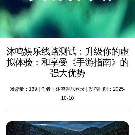
沐鸣娱乐线路测试：升级你的虚
拟体验：和享受《手游指南》的
强大优势
阅读量：
139
|
作者：沐鸣娱乐登录
|
发布时间：2025-
10-10